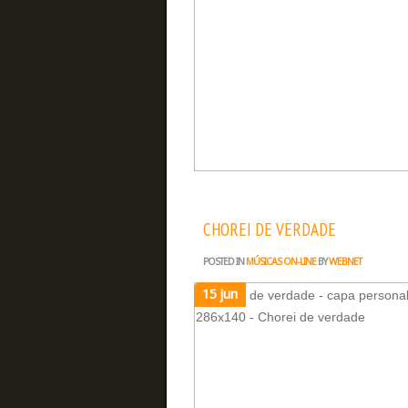
CHOREI DE VERDADE
POSTED IN
MÚSICAS ON-LINE
BY
WEBNET
15 jun