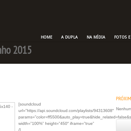
HOME
A DUPLA
NA MÍDIA
FOTOS E
nho 2015
PRÓXI
[soundcloud
Nenhum
url=”https://api.soundcloud.com/playlists/94313608″
params=”color=ff5500&auto_play=true&hide_related=false
width=”100%” height=”450″ iframe=”true”
/]