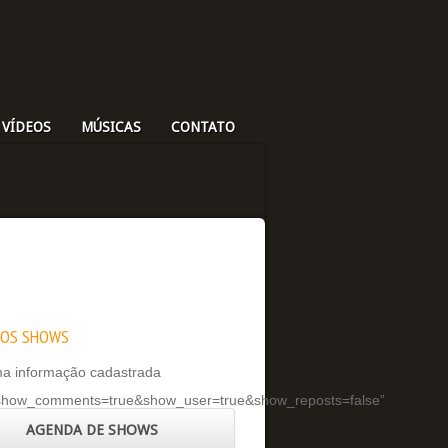
 VÍDEOS
MÚSICAS
CONTATO
MOS SHOWS
a informação cadastrada
&show_comments=true&show_user=true&show_reposts=false”
AGENDA DE SHOWS