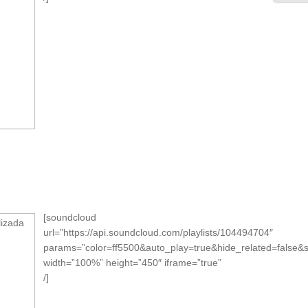
[soundcloud
url=”https://api.soundcloud.com/playlists/104494704″
params=”color=ff5500&auto_play=true&hide_related=false
width=”100%” height=”450″ iframe=”true”
/]