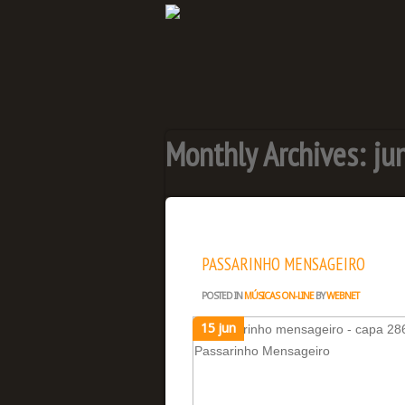
Monthly Archives:
ju
PASSARINHO MENSAGEIRO
POSTED IN
MÚSICAS ON-LINE
BY
WEBNET
15 jun