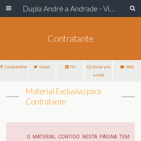
Dupla André a Andrade - Viola Romântica
Contratante
Compartilhar
Tweet
Pin
Enviar por
SMS
e-mail
Material Exclusivo para
Contratante
O MATERIAL CONTIDO NESTA PÁGINA TEM