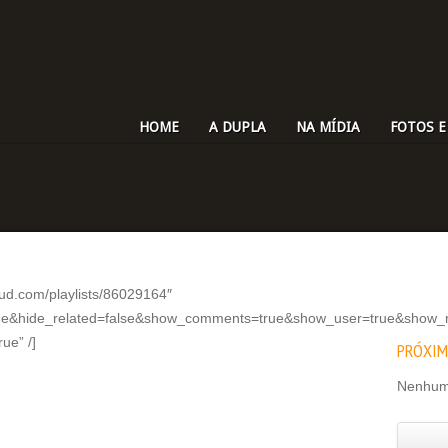
HOME
A DUPLA
NA MÍDIA
FOTOS E
oud.com/playlists/86029164″
rue&hide_related=false&show_comments=true&show_user=true&show_r
ue” /]
PRÓXI
Nenhum