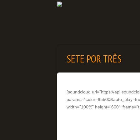
SETE POR TRÊS
[soundcloud url=”https://api.soundcl
params=”color=ff5500&auto_play=t
width=”100%” height=”600″ iframe=”tr